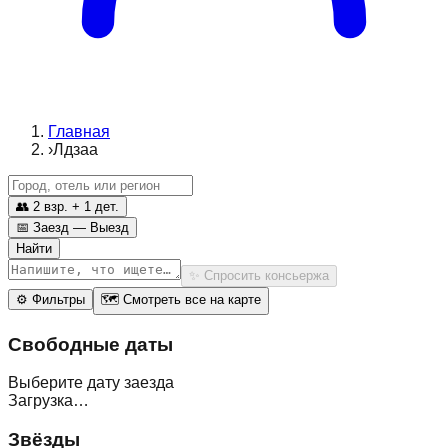
Главная
›
Лдзаа
👥
2 взр. + 1 дет.
📅
Заезд — Выезд
Найти
✨
Спросить консьержа
⚙
Фильтры
🗺
Смотреть все на карте
Свободные даты
Выберите дату заезда
Загрузка…
Звёзды