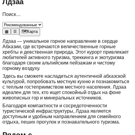
Лдзаа
Поиск…
▦
☰
🗺
Карта
Лдзаа — уникальное горное направление в сердце
Абхазии, где встречаются величественные горные
хребты и девственная природа. Этот курорт привлекает
любителей активного туризма, треккинга и экотуризма
благодаря своим альпийским пейзажам и чистому
горному воздуху.
Здесь вы сможете насладиться аутентичной абхазской
культурой, попробовать местную кухню и познакомиться
с теплым гостеприимством местного населения. Лдзаа
идеален для тех, кто ищет спокойный отдых на фоне
живописных гор и минеральных источников.
Благодаря компактности и сосредоточенности
туристической инфраструктуры, Лдзаа является
доступным и удобным направлением для семейного
отдыха, пеших прогулок и познавательного туризма.
Рядом с