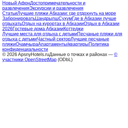
Новый Афон
Достопримечательности и
развлечения
Экскурсии и развлечения
Статьи
Лучшие пляжи Абхазии: где отдохнуть на море
Забронировать
Цандрыпш
Сухум
Где в Абхазии лучше
отдыхать
Отдых на курортах в Абхазии
Отдых в Абхазии
2026
Гостевые дома Абхазии
Коттеджи
Лучшие места для отдыха с детьми
Песчаные пляжи для
отдыха с детьми
Частный сектор
Лучшие песчаные
пляжи
Очамчыра
Апартаменты/квартиры
Политика
конфиденциальности
©
2026
ApsnyHotels.ru
Данные о точках и районах —
©
участники OpenStreetMap
(ODbL)