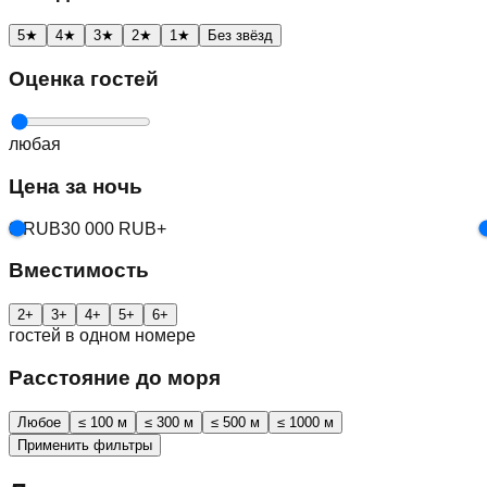
5
★
4
★
3
★
2
★
1
★
Без звёзд
Оценка гостей
любая
Цена за ночь
0 RUB
30 000 RUB+
Вместимость
2
+
3
+
4
+
5
+
6
+
гостей в одном номере
Расстояние до моря
Любое
≤ 100 м
≤ 300 м
≤ 500 м
≤ 1000 м
Применить фильтры