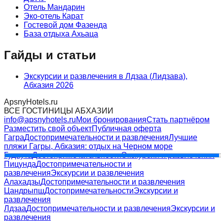
Отель Мандарин
Эко-отель Карат
Гостевой дом Фазенда
База отдыха Ахьаца
Гайды и статьи
Экскурсии и развлечения в Лдзаа (Лидзава),
Абхазия 2026
ApsnyHotels.ru
ВСЕ ГОСТИНИЦЫ АБХАЗИИ
info@apsnyhotels.ru
Мои бронирования
Стать партнёром
Разместить свой объект
Публичная оферта
Гагра
Достопримечательности и развлечения
Лучшие
пляжи Гагры, Абхазия: отдых на Черном море
Гудаута
Достопримечательности
Экскурсии и развлечения
Пицунда
Достопримечательности и
развлечения
Экскурсии и развлечения
Алахадзы
Достопримечательности и развлечения
Цандрыпш
Достопримечательности
Экскурсии и
развлечения
Лдзаа
Достопримечательности и развлечения
Экскурсии и
развлечения