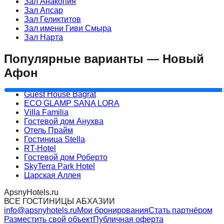
Зал Анакопия
Зал Апсар
Зал Геликтитов
Зал имени Гиви Смыра
Зал Нарта
Популярные варианты — Новый
Афон
Guest House Bagrat
ECO GLAMP SANA LORA
Villa Familia
Гостевой дом Анухва
Отель Прайм
Гостиница Stella
RT-Hotel
Гостевой дом Роберто
SkyTerra Park Hotel
Царская Аллея
ApsnyHotels.ru
ВСЕ ГОСТИНИЦЫ АБХАЗИИ
info@apsnyhotels.ru
Мои бронирования
Стать партнёром
Разместить свой объект
Публичная оферта