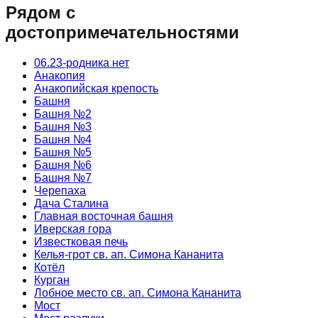
Рядом с
достопримечательностями
06.23-родника нет
Анакопия
Анакопийская крепость
Башня
Башня №2
Башня №3
Башня №4
Башня №5
Башня №6
Башня №7
Черепаха
Дача Сталина
Главная восточная башня
Иверская гора
Известковая печь
Келья-грот св. ап. Симона Кананита
Котёл
Курган
Лобное место св. ап. Симона Кананита
Мост