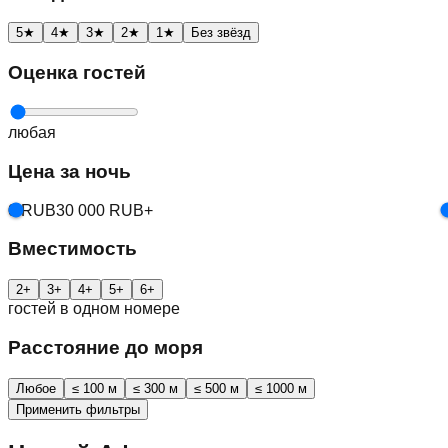
5
★
4
★
3
★
2
★
1
★
Без звёзд
Оценка гостей
любая
Цена за ночь
0 RUB
30 000 RUB+
Вместимость
2
+
3
+
4
+
5
+
6
+
гостей в одном номере
Расстояние до моря
Любое
≤ 100 м
≤ 300 м
≤ 500 м
≤ 1000 м
Применить фильтры