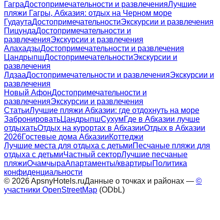
Гагра
Достопримечательности и развлечения
Лучшие
пляжи Гагры, Абхазия: отдых на Черном море
Гудаута
Достопримечательности
Экскурсии и развлечения
Пицунда
Достопримечательности и
развлечения
Экскурсии и развлечения
Алахадзы
Достопримечательности и развлечения
Цандрыпш
Достопримечательности
Экскурсии и
развлечения
Лдзаа
Достопримечательности и развлечения
Экскурсии и
развлечения
Новый Афон
Достопримечательности и
развлечения
Экскурсии и развлечения
Статьи
Лучшие пляжи Абхазии: где отдохнуть на море
Забронировать
Цандрыпш
Сухум
Где в Абхазии лучше
отдыхать
Отдых на курортах в Абхазии
Отдых в Абхазии
2026
Гостевые дома Абхазии
Коттеджи
Лучшие места для отдыха с детьми
Песчаные пляжи для
отдыха с детьми
Частный сектор
Лучшие песчаные
пляжи
Очамчыра
Апартаменты/квартиры
Политика
конфиденциальности
©
2026
ApsnyHotels.ru
Данные о точках и районах —
©
участники OpenStreetMap
(ODbL)