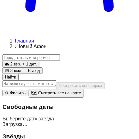
Главная
›
Новый Афон
👥
2 взр. + 1 дет.
📅
Заезд — Выезд
Найти
✨
Спросить консьержа
⚙
Фильтры
🗺
Смотреть все на карте
Свободные даты
Выберите дату заезда
Загрузка…
Звёзды