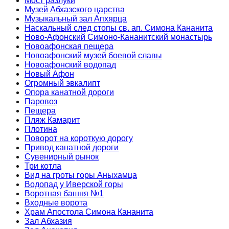
Мост разлуки
Музей Абхазского царства
Музыкальный зал Апхярца
Наскальный след стопы св. ап. Симона Кананита
Ново-Афонский Симоно-Кананитский монастырь
Новоафонская пещера
Новоафонский музей боевой славы
Новоафонский водопад
Новый Афон
Огромный эвкалипт
Опора канатной дороги
Паровоз
Пещера
Пляж Камарит
Плотина
Поворот на короткую дорогу
Привод канатной дороги
Сувенирный рынок
Три котла
Вид на гроты горы Аныхамца
Водопад у Иверской горы
Воротная башня №1
Входные ворота
Храм Апостола Симона Кананита
Зал Абхазия