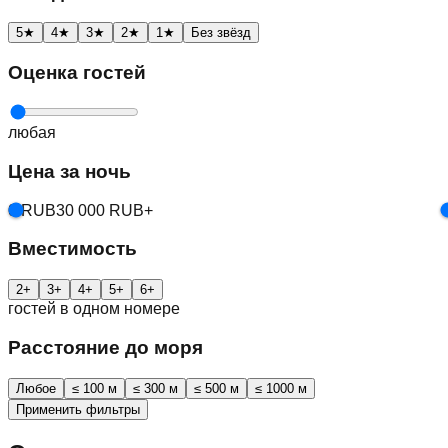
5
★
4
★
3
★
2
★
1
★
Без звёзд
Оценка гостей
любая
Цена за ночь
0 RUB
30 000 RUB+
Вместимость
2
+
3
+
4
+
5
+
6
+
гостей в одном номере
Расстояние до моря
Любое
≤ 100 м
≤ 300 м
≤ 500 м
≤ 1000 м
Применить фильтры