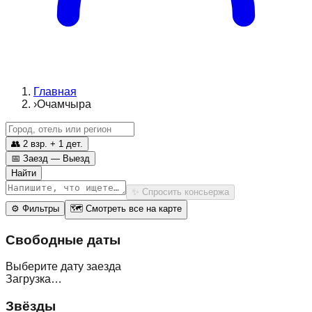
Главная
›
Очамчыра
👥
2 взр. + 1 дет.
📅
Заезд — Выезд
Найти
✨
Спросить консьержа
⚙
Фильтры
🗺
Смотреть все на карте
Свободные даты
Выберите дату заезда
Загрузка…
Звёзды