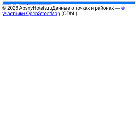
конфиденциальности
©
2026
ApsnyHotels.ru
Данные о точках и районах —
©
участники OpenStreetMap
(ODbL)