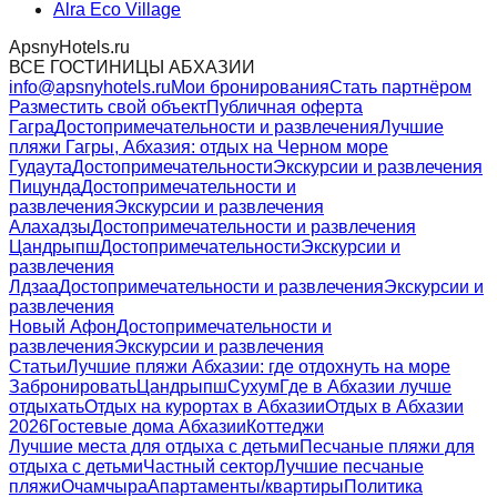
Alra Eco Village
ApsnyHotels.ru
ВСЕ ГОСТИНИЦЫ АБХАЗИИ
info@apsnyhotels.ru
Мои бронирования
Стать партнёром
Разместить свой объект
Публичная оферта
Гагра
Достопримечательности и развлечения
Лучшие
пляжи Гагры, Абхазия: отдых на Черном море
Гудаута
Достопримечательности
Экскурсии и развлечения
Пицунда
Достопримечательности и
развлечения
Экскурсии и развлечения
Алахадзы
Достопримечательности и развлечения
Цандрыпш
Достопримечательности
Экскурсии и
развлечения
Лдзаа
Достопримечательности и развлечения
Экскурсии и
развлечения
Новый Афон
Достопримечательности и
развлечения
Экскурсии и развлечения
Статьи
Лучшие пляжи Абхазии: где отдохнуть на море
Забронировать
Цандрыпш
Сухум
Где в Абхазии лучше
отдыхать
Отдых на курортах в Абхазии
Отдых в Абхазии
2026
Гостевые дома Абхазии
Коттеджи
Лучшие места для отдыха с детьми
Песчаные пляжи для
отдыха с детьми
Частный сектор
Лучшие песчаные
пляжи
Очамчыра
Апартаменты/квартиры
Политика